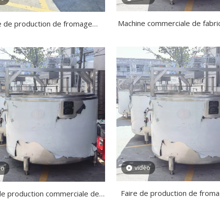
Machine commerciale de fabri
e de production de fromage
fromage de chèvre, offre s
ella en acier inoxydable 304
vidéo
éo
Faire de production de froma
de production commerciale de
machine au fromage
e Uf en provenance de Chine