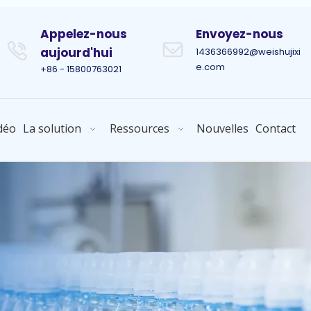
Appelez-nous
Envoyez-nous
aujourd'hui
1436366992@weishujixi
e.com
+86 - 15800763021
déo
La solution
Ressources
Nouvelles
Contact