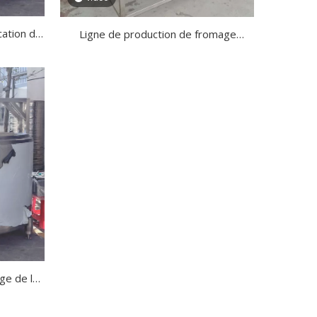
cation de
Ligne de production de fromage
péciale
cheddar de haute qualité
ge de la