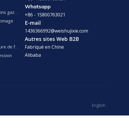
Whatsapp
Ligne de production de boissons gazeuses
+86 - 15800763021
fromage
E-mail
1436366992@weishujixie.com
Autres sites Web B2B
Ligne de production de confiture de fruits
Fabriqué en Chine
Alibaba
ession
English