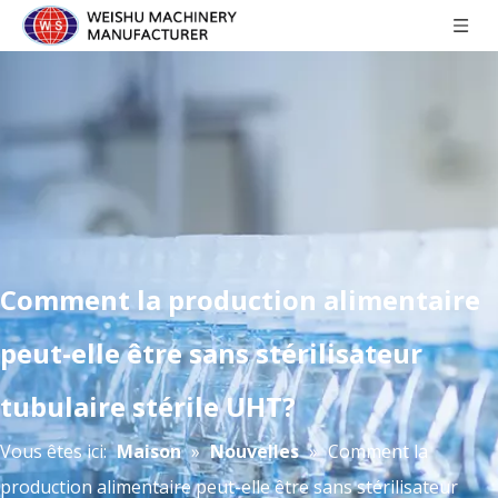
Comment la production alimentaire
peut-elle être sans stérilisateur
tubulaire stérile UHT?
Vous êtes ici:
Maison
»
Nouvelles
»
Comment la
production alimentaire peut-elle être sans stérilisateur