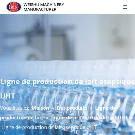
Ligne de production de lait aseptique
UHT
Vous êtes ici:
Maison
»
Des produits
»
Ligne de
production de lait
»
Ligne de production de lait UHT
»
Ligne de production de lait aseptique UHT