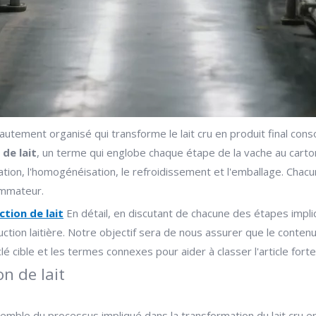
autement organisé qui transforme le lait cru en produit final co
 de lait
, un terme qui englobe chaque étape de la vache au carto
isation, l'homogénéisation, le refroidissement et l'emballage. Cha
sommateur.
ction de lait
En détail, en discutant de chacune des étapes impliq
oduction laitière. Notre objectif sera de nous assurer que le con
é cible et les termes connexes pour aider à classer l'article for
on de lait
nsemble du processus impliqué dans la transformation du lait cru 