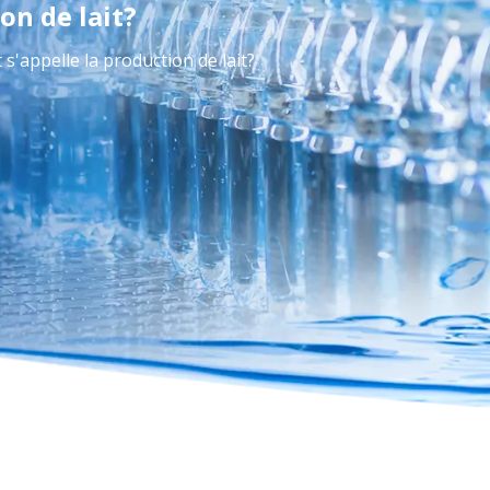
on de lait?
'appelle la production de lait?