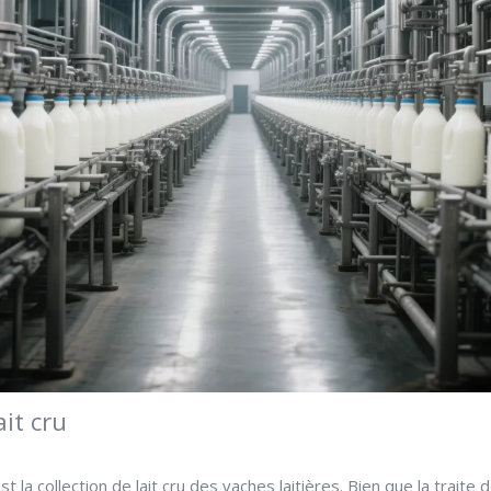
ait cru
st la collection de lait cru des vaches laitières. Bien que la trait