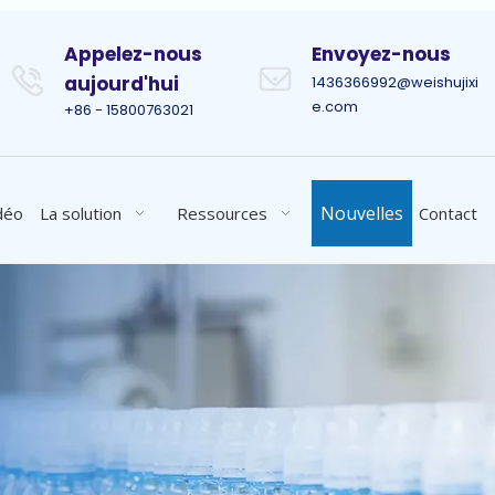
Appelez-nous
Envoyez-nous
aujourd'hui
1436366992@weishujixi
e.com
+86 - 15800763021
Nouvelles
déo
La solution
Ressources
Contact