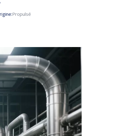
?
igine:
Propulsé